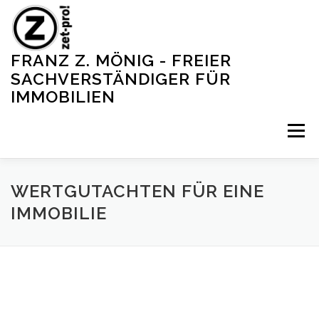
Zum
Inhalt
springen
FRANZ Z. MÖNIG - FREIER
SACHVERSTÄNDIGER FÜR
IMMOBILIEN
Menü
WILLKOMMEN
UNSERE DIENSTLEITUNG
WERTGUTACHTEN FÜR EINE
IMMOBILIE
KONTAKT